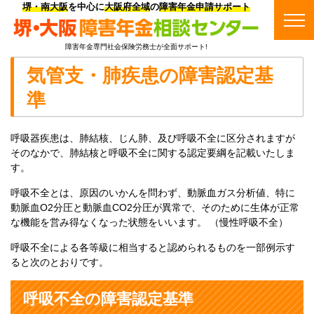
堺・南大阪
を中心に
大阪府全域
の
障害年金申請サポート
障害年金専門社会保険労務士が全面サポート!
気管支・肺疾患の障害認定基
準
呼吸器疾患は、肺結核、じん肺、及び呼吸不全に区分されますが
そのなかで、肺結核と呼吸不全に関する認定要綱を記載いたしま
す。
呼吸不全とは、原因のいかんを問わず、動脈血ガス分析値、特に
動脈血O2分圧と動脈血CO2分圧が異常で、そのために生体が正常
な機能を営み得なくなった状態をいいます。 （慢性呼吸不全）
呼吸不全による各等級に相当すると認められるものを一部例示す
ると次のとおりです。
呼吸不全の障害認定基準