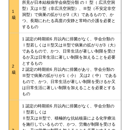
所見が日本結核病学会病型分類 のⅠ 型（ 広汎空洞
型）又はⅡ型（非広汎空洞型）、Ⅲ型（不安定非空
1
洞型）で病巣の拡がりが3（大）であるもので、か
級
つ、長期にわたる高度の安静と常時の介護を必要と
するもの
1 認定の時期前6 月以内に排菌がなく、学会分類の
Ⅰ型若しくはⅡ型又はⅢ型で病巣の拡がりが3（大）
であるもので、かつ、日常生活が著しい制限を受け
るか又は日常生活に著しい制限を加えることを必要
とするもの
2
2 認定の時期前6 月以内に排菌があり、学会分類の
級
Ⅲ型で病巣の拡がりが1（ 小） 又は2（ 中） である
もので、かつ、日常生活が著しい制限を受けるか又
は日常生活に著しい制限を加えることを必要とする
もの
1 認定の時期前6 月以内に排菌がなく、学会分類の
Ⅰ型若しくは
Ⅱ型又はⅢ型で、積極的な抗結核薬による化学療法
を施行しているもので、かつ、労働が制限を受ける