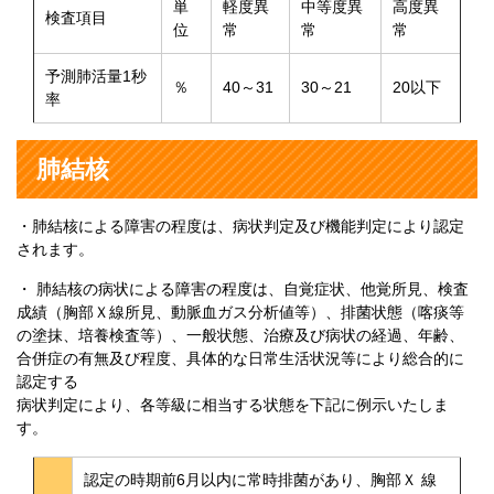
単
軽度異
中等度異
高度異
検査項目
位
常
常
常
予測肺活量1秒
％
40～31
30～21
20以下
率
肺結核
・肺結核による障害の程度は、病状判定及び機能判定により認定
されます。
・ 肺結核の病状による障害の程度は、自覚症状、他覚所見、検査
成績（胸部Ｘ線所見、動脈血ガス分析値等）、排菌状態（喀痰等
の塗抹、培養検査等）、一般状態、治療及び病状の経過、年齢、
合併症の有無及び程度、具体的な日常生活状況等により総合的に
認定する
病状判定により、各等級に相当する状態を下記に例示いたしま
す。
認定の時期前6月以内に常時排菌があり、胸部Ｘ 線