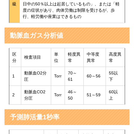
級
日中の50％以上は起居しているもの」、または「軽
度の症状があり、肉体労働は制限を受けるが、歩
行、軽労働や座業はできるもの
動脈血ガス分析値
区
単
軽度異
中等度
高度異
検査項目
分
位
常
異常
常
動脈血O2分
70～
55以
1
Torr
60～56
圧
61
下
動脈血CO2
46～
60以
2
Torr
51～59
分圧
50
上
予測肺活量1秒率