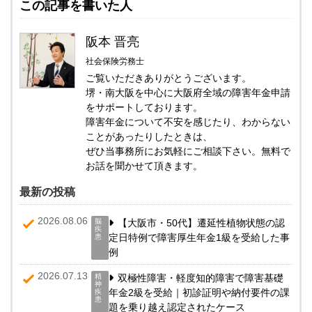
この記事を書いた人
阪本 晋亮
社会保険労務士
ご覧いただきありがとうございます。
堺・南大阪を中心に大阪府全域の障害年金申請
をサポートしております。
障害年金について不安を感じたり、わからない
ことがあったりしたときは、
ぜひ当事務所にお気軽にご相談下さい。無料で
お話を聞かせて頂きます。
最新の投稿
2026.08.06
脳
【大阪市・50代】遷延性植物状態の認
疾
定日特例で障害厚生年金1級を受給した事
患
例
2026.07.13
精
双極性障害・軽度知的障害で障害基礎
神
年金2級を受給｜初診証明や納付要件の課
疾
患
題を乗り越え認定されたケース