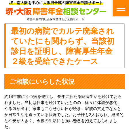
堺・南大阪
を中心に
大阪府全域
の
障害年金申請サポート
障害年金専門社会保険労務士が全面サポート!
最初の病院でカルテ廃棄され
ていたにも関わらず、当該初
診日を証明し、障害厚生年金
２級を受給できたケース
ご相談にいらした状況
約18年前にうつ病を発症し、長年にわたる闘病生活を続けておら
れました。当初は仕事を続けていたものの、徐々に体調が悪化。
やる気が出ず、家事もこなせない日が続き、家族の支えでなんと
か日常生活を送っている状況でした。お子様も2人おられ、経済的
な不安が大きく、今後の生活にも強い懸念を抱えておられまし
た。