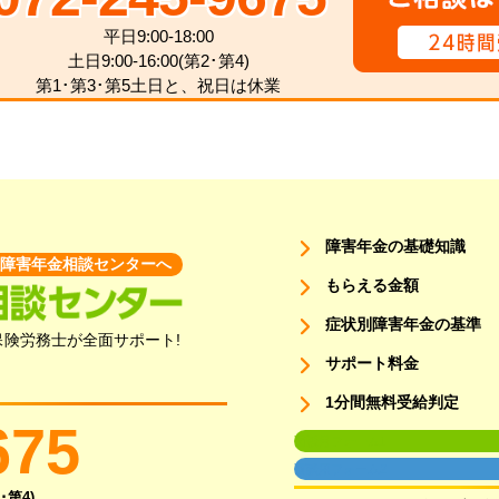
平日9:00-18:00
土日9:00-16:00(第2･第4)
第1･第3･第5土日と、祝日は休業
障害年金の基礎知識
障害年金相談センターへ
もらえる金額
症状別障害年金の基準
険労務士が全面サポート!
サポート料金
1分間無料受給判定
675
面談用フォーム1
面談用フォーム2
･第4)