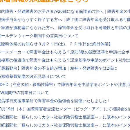
知的障害・発達障害のお子さまが20歳になる保護者の方へ｜障害年金の
傷病手当金がもうすぐ終了する方へ｜終了後に障害年金を受け取れる可
ご家族が脳梗塞になられた方へ｜障害年金を受け取れる可能性と申請の
ゴールデンウィーク期間中の営業日について
【臨時休業のお知らせ３月２１日(土)、２２日(日)は終日休業】
ペースメーカーで障害年金はもらえる？原則3級の認定基準と申請の全ポ
脳梗塞の後遺症で障害年金はもらえる？認定基準や申請のポイント社労
【最新動向】障害年金の不支給が増加｜精神・発達障害では2倍に
高額療養費制度の改正見送りについて
ADHD（注意欠如・多動性障害）で障害年金を申請するポイントや注意
GW期間中の営業日について
就労移行支援事業所で障害年金の勉強会を開催いたしました！
10月19日（木）国際障害者交流センター（ビッグ・アイ）にて相談会を
産経新聞社「暮らしのミカタ～社会保険労務士相談室～」に阪本のイン
産経新聞社「暮らしのミカタ～社会保険労務士相談室～」に阪本のイン