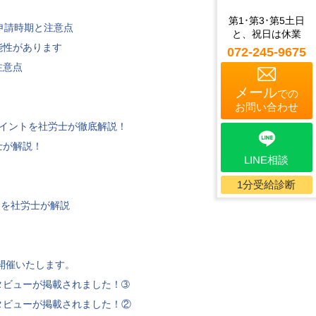
第1･第3･第5土日
申請時期と注意点
と、祝日は休業
能性があります
072-245-9675
注意点
メール
での
お問い合わせ
イントを社労士が徹底解説！
士が解説！
LINE相談
1分受給診断
点を社労士が解説
開催いたします。
タビューが掲載されました！➂
タビューが掲載されました！②