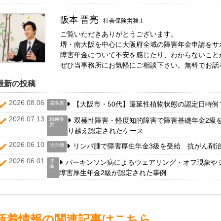
阪本 晋亮
社会保険労務士
ご覧いただきありがとうございます。
堺・南大阪を中心に大阪府全域の障害年金申請をサ
障害年金について不安を感じたり、わからないこと
ぜひ当事務所にお気軽にご相談下さい。無料でお話
最新の投稿
2026.08.06
脳疾患
【大阪市・50代】遷延性植物状態の認定日特例
2026.07.13
精神疾
双極性障害・軽度知的障害で障害基礎年金2級
患
り越え認定されたケース
2026.06.10
その他
リンパ腫で障害厚生年金3級を受給 抗がん剤
2026.06.01
肢
パーキンソン病によるウェアリング・オフ現象
体
障害厚生年金2級が認定された事例
新着情報の関連記事はこちら