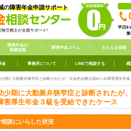
域
の
障害年金申請サポート
平日9:0
保険労務士が全面サポート!
第
障害年金の
障害年金コラム
もらえる金額
基礎知識
料金
事務所について
LINEで相談する
感
幼少期に大動脈弁狭窄症と診断されたが、社会的治癒が認められ障害厚生年金
幼少期に大動脈弁狭窄症と診断されたが
障害厚生年金３級を受給できたケース
ご相談にいらした状況