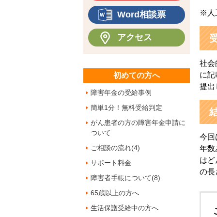
※人
Word相談票
アクセス
社会
に記
初めての方へ
提出
障害年金の受給事例
簡単1分！無料受給判定
がん患者の方の障害年金申請に
ついて
今回
ご相談の流れ(4)
年数
はど
サポート料金
の長
障害者手帳について(8)
65歳以上の方へ
生活保護受給中の方へ