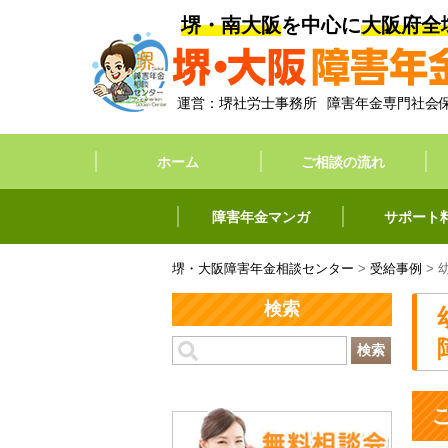
堺・南大阪
を中心に
大阪府全
運営：堺社労士事務所
障害年金専門社会
ホーム
ご相談の流れ
障害年金マンガ
サポート
堺・大阪障害年金相談センター
>
受給事例
>
検索
検索