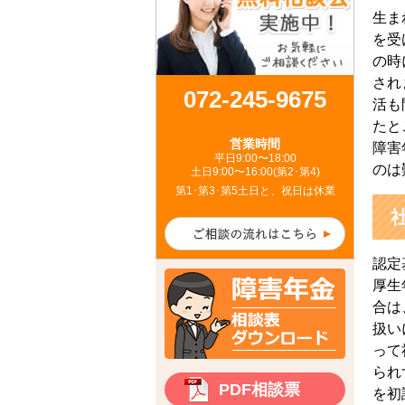
生ま
を受
の時
され
072-245-9675
活も
たと
営業時間
障害
平日9:00〜18:00
のは
土日9:00〜16:00(第2･第4)
第1･第3･第5土日と、祝日は休業
認定
厚生
合は
扱い
って
られ
PDF相談票
を初