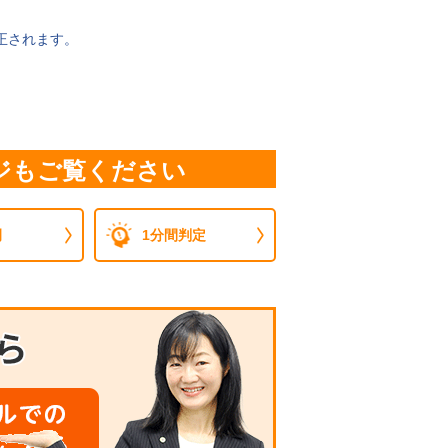
正されます。
ジもご覧ください
例
1分間判定