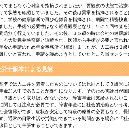
れてまもなく心雑音を指摘されましたが、要観察の状態で治療
けて状態を確認していました。その後は異常を指摘されること
に、学校の健康診断で再び心雑音を指摘され、病院で精密検査
ました。手術の必要性はなく経過観察となり、年に１回検査を
問題無く行えていました。その後、３５歳の時に会社の健康診
ころ大動脈弁狭窄症と診断され、医師から手術が必要と言われ
年金の申請のため年金事務所で相談しましたが、人工弁は３級
難しいと言われ、申請を諦めようとしていたところ当センター
社労士阪本による見解
基準では人工弁を装着したものについては原則として３級※に
年金加入中であることが要件になります。そのため初診日が国
、３級という取り扱いがないため、障害年金は支給されないこ
に関しては注意が必要です。障害年金には社会的治癒という考
社会復帰ができ、症状が安定して特段の療養の必要もなく、長
ず、通常の日常生活や労働ができている期間がある場合に「社
診日として主張することができます。